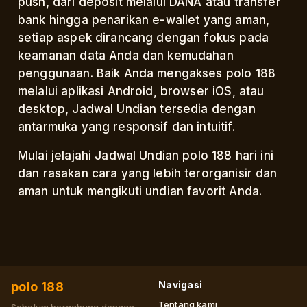
push, dari deposit melalui DANA atau transfer
bank hingga penarikan e-wallet yang aman,
setiap aspek dirancang dengan fokus pada
keamanan data Anda dan kemudahan
penggunaan. Baik Anda mengakses polo 188
melalui aplikasi Android, browser iOS, atau
desktop, Jadwal Undian tersedia dengan
antarmuka yang responsif dan intuitif.
Mulai jelajahi Jadwal Undian polo 188 hari ini
dan rasakan cara yang lebih terorganisir dan
aman untuk mengikuti undian favorit Anda.
polo 188
Navigasi
Tentang kami