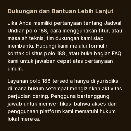
Dukungan dan Bantuan Lebih Lanjut
Jika Anda memiliki pertanyaan tentang Jadwal
Undian polo 188, cara menggunakan fitur, atau
masalah teknis, tim dukungan kami siap
membantu. Hubungi kami melalui formulir
kontak di situs polo 188, atau buka bagian FAQ
kami untuk jawaban cepat atas pertanyaan
umum.
Layanan polo 188 tersedia hanya di yurisdiksi
di mana hukum setempat mengizinkan aktivitas
perjudian daring. Pengguna bertanggung
jawab untuk memverifikasi bahwa akses dan
penggunaan platform kami mematuhi hukum
lokal mereka.