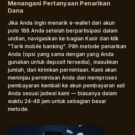
Menangani Pertanyaan Penarikan
Dana
Jika Anda ingin menarik e-wallet dari akun
polo 188 Anda setelah berpartisipasi dalam
undian, navigasikan ke bagian Kasir dan klik
"Tarik mobile banking". Pilih metode penarikan
Anda (opsi yang sama dengan yang Anda
gunakan untuk deposit tersedia), masukkan
jumlah, dan kirimkan permintaan. Kami akan
meninjau permintaan Anda dan memproses
pembayaran kembali ke akun pembayaran asli
Anda sesuai jadwal kami — biasanya dalam
waktu 24-48 jam untuk sebagian besar
metode.