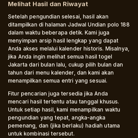
Melihat Hasil dan Riwayat
Setelah pengundian selesai, hasil akan
ditampilkan di halaman Jadwal Undian polo 188
dalam waktu beberapa detik. Kami juga
menyimpan arsip hasil lengkap yang dapat
Anda akses melalui kalender historis. Misalnya,
jika Anda ingin melihat semua hasil togel
Jakarta dari bulan lalu, cukup pilih bulan dan
tahun dari menu kalender, dan kami akan
menampilkan semua entri yang sesuai.
Fitur pencarian juga tersedia jika Anda
mencari hasil tertentu atau tanggal khusus.
Untuk setiap hasil, kami menampilkan waktu
pengundian yang tepat, angka-angka
pemenang, dan (jika berlaku) hadiah utama
untuk kombinasi tersebut.