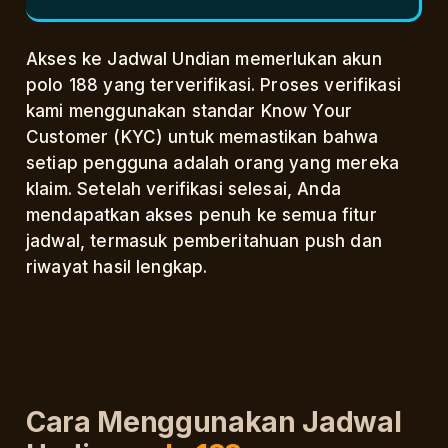
Akses ke Jadwal Undian memerlukan akun
polo 188 yang terverifikasi. Proses verifikasi
kami menggunakan standar Know Your
Customer (KYC) untuk memastikan bahwa
setiap pengguna adalah orang yang mereka
klaim. Setelah verifikasi selesai, Anda
mendapatkan akses penuh ke semua fitur
jadwal, termasuk pemberitahuan push dan
riwayat hasil lengkap.
Cara Menggunakan Jadwal