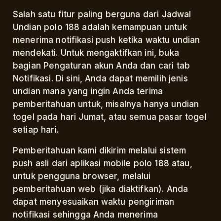
Salah satu fitur paling berguna dari Jadwal
Undian polo 188 adalah kemampuan untuk
menerima notifikasi push ketika waktu undian
mendekati. Untuk mengaktifkan ini, buka
bagian Pengaturan akun Anda dan cari tab
Notifikasi. Di sini, Anda dapat memilih jenis
undian mana yang ingin Anda terima
pemberitahuan untuk, misalnya hanya undian
togel pada hari Jumat, atau semua pasar togel
setiap hari.
Pemberitahuan kami dikirim melalui sistem
push asli dari aplikasi mobile polo 188 atau,
untuk pengguna browser, melalui
pemberitahuan web (jika diaktifkan). Anda
dapat menyesuaikan waktu pengiriman
notifikasi sehingga Anda menerima