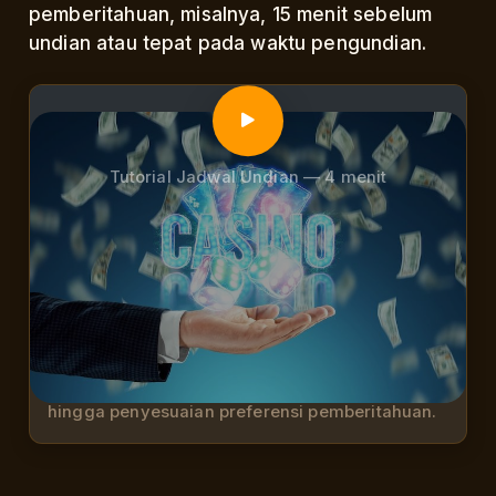
pemberitahuan, misalnya, 15 menit sebelum
undian atau tepat pada waktu pengundian.
Tutorial Jadwal Undian — 4 menit
Video panduan cara menggunakan fitur Jadwal
Undian di polo 188, mulai dari navigasi awal
hingga penyesuaian preferensi pemberitahuan.