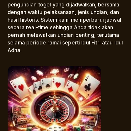
pengundian togel yang dijadwalkan, bersama
dengan waktu pelaksanaan, jenis undian, dan
hasil historis. Sistem kami memperbarui jadwal
secara real-time sehingga Anda tidak akan
pernah melewatkan undian penting, terutama
selama periode ramai seperti Idul Fitri atau Idul
Adha.