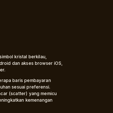
mbol kristal berkilau,
Android dan akses browser iOS,
er.
erapa baris pembayaran
uhan sesuai preferensi.
encar (scatter) yang memicu
 meningkatkan kemenangan