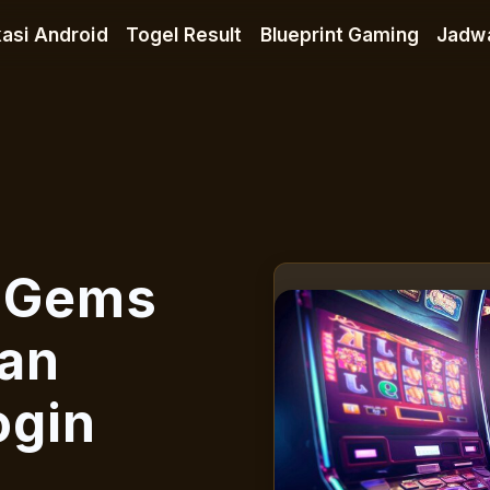
kasi Android
Togel Result
Blueprint Gaming
Jadwa
c Gems
nan
ogin