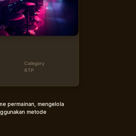
Category
RTP
sme permainan, mengelola
enggunakan metode