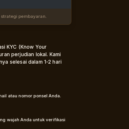
 strategi pembayaran.
kasi KYC (Know Your
an perjudian lokal. Kami
nya selesai dalam 1-2 hari
email atau nomor ponsel Anda.
ng wajah Anda untuk verifikasi