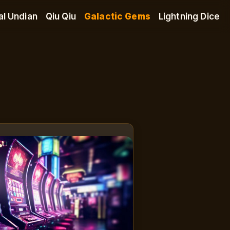
l Undian
Qiu Qiu
Galactic Gems
Lightning Dice