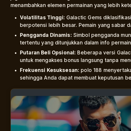
menambahkan elemen permainan yang lebih keterli
Volatilitas Tinggi:
Galactic Gems diklasifikasi
berpotensi lebih besar. Pemain yang sabar dan
Pengganda Dinamis:
Simbol pengganda mung
tertentu yang ditunjukkan dalam info permain
Putaran Beli Opsional:
Beberapa versi Galac
untuk mengakses bonus langsung tanpa menung
Frekuensi Kesuksesan:
polo 188 menyertakan
sehingga Anda dapat membuat keputusan ber