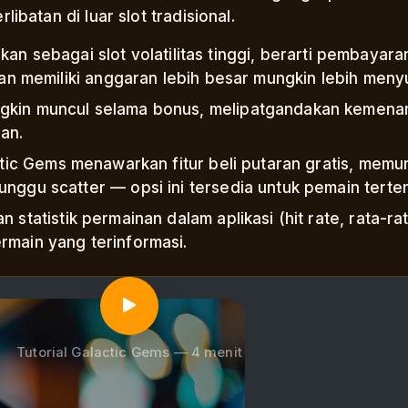
batan di luar slot tradisional.
kan sebagai slot volatilitas tinggi, berarti pembayaran
 memiliki anggaran lebih besar mungkin lebih menyukai
kin muncul selama bonus, melipatgandakan kemenan
an.
tic Gems menawarkan fitur beli putaran gratis, me
gu scatter — opsi ini tersedia untuk pemain tertent
 statistik permainan dalam aplikasi (hit rate, rata-r
main yang terinformasi.
Tutorial Galactic Gems — 4 menit