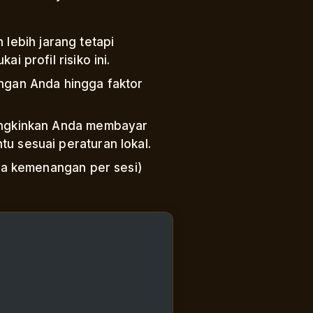
 lebih jarang tetapi
 profil risiko ini.
gan Anda hingga faktor
mungkinkan Anda membayar
u sesuai peraturan lokal.
ata kemenangan per sesi)