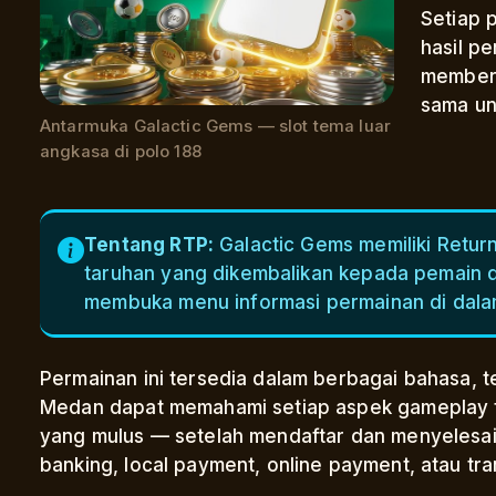
Setiap 
hasil p
memberi
sama un
Antarmuka Galactic Gems — slot tema luar
angkasa di polo 188
Tentang RTP:
Galactic Gems memiliki Return
taruhan yang dikembalikan kepada pemain d
membuka menu informasi permainan di dalam 
Permainan ini tersedia dalam berbagai bahasa, 
Medan dapat memahami setiap aspek gameplay t
yang mulus — setelah mendaftar dan menyelesaik
banking, local payment, online payment, atau tr