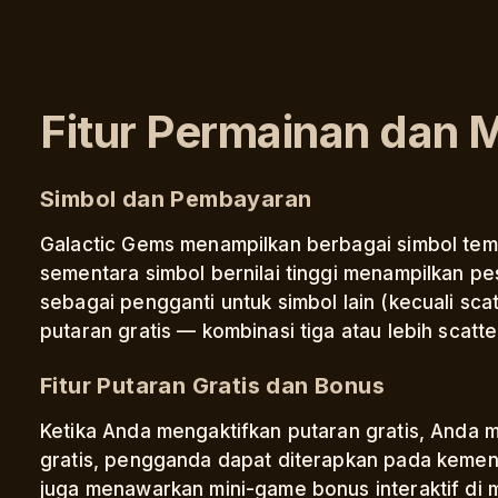
Fitur Permainan dan
Simbol dan Pembayaran
Galactic Gems menampilkan berbagai simbol temat
sementara simbol bernilai tinggi menampilkan pes
sebagai pengganti untuk simbol lain (kecuali s
putaran gratis — kombinasi tiga atau lebih scat
Fitur Putaran Gratis dan Bonus
Ketika Anda mengaktifkan putaran gratis, Anda 
gratis, pengganda dapat diterapkan pada kemen
juga menawarkan mini-game bonus interaktif di 