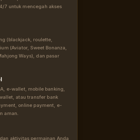
24/7 untuk mencegah akses
g (blackjack, roulette,
mium (Aviator, Sweet Bonanza,
 Mahjong Ways), dan pasar
l
A, e-wallet, mobile banking,
allet, atau transfer bank
ayment, online payment, e-
an aman.
 dan aktivitas permainan Anda