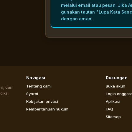
melalui email atau pesan. Jika A
gunakan tautan "Lupa Kata Sand
dengan aman.
Navigasi
Dukungan
Tentang kami
Buka akun
an, dan
diksi.
Syarat
Login anggot
Kebijakan privasi
Aplikasi
Pemberitahuan hukum
FAQ
Sitemap